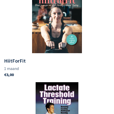
HiitForFit