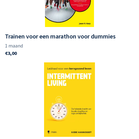
Elektronica
Andere
Tweedehands
Lessen
Events
Trainen voor een marathon voor dummies
Shop
Blog
SwimCare
Strava
Fan Koffie