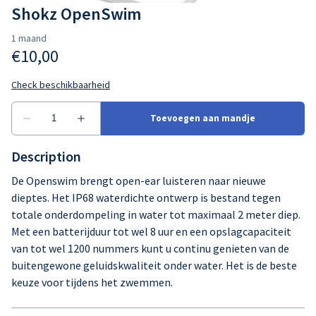
Elektronica
Shokz OpenSwim
Andere
Tweedehands
Lessen
Events
Shop
Blog
Description
SwimCare
De Openswim brengt open-ear luisteren naar nieuwe
dieptes. Het IP68 waterdichte ontwerp is bestand tegen
Strava
totale onderdompeling in water tot maximaal 2 meter diep.
Met een batterijduur tot wel 8 uur en een opslagcapaciteit
Fan Koffie
van tot wel 1200 nummers kunt u continu genieten van de
buitengewone geluidskwaliteit onder water. Het is de beste
keuze voor tijdens het zwemmen.